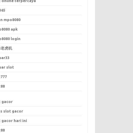
t online terpercaya
365
in mpo8080
8080 apk
8080 login
港老虎机
uar33
uar slot
t777
t88
t gacor
us slot gacor
t gacor hari ini
t88