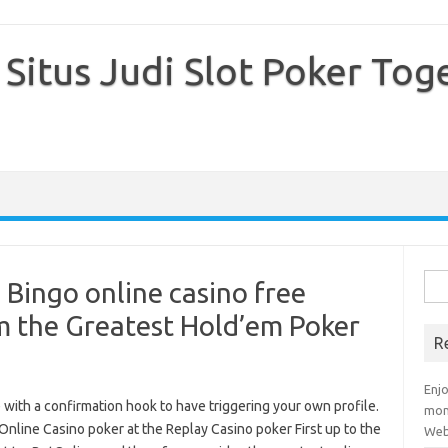
 Situs Judi Slot Poker Tog
Sea
 Bingo online casino free
for:
 the Greatest Hold’em Poker
R
Enjo
e with a confirmation hook to have triggering your own profile.
mon
Online Casino poker at the Replay Casino poker First up to the
Web