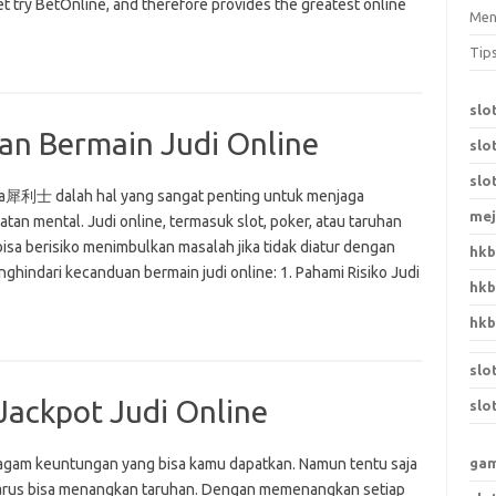
et try BetOnline, and therefore provides the greatest online
Men
Tip
slo
n Bermain Judi Online
slo
slo
 a 犀利士 dalah hal yang sangat penting untuk menjaga
mej
an mental. Judi online, termasuk slot, poker, atau taruhan
bisa berisiko menimbulkan masalah jika tidak diatur dengan
hk
nghindari kecanduan bermain judi online: 1. Pahami Risiko Judi
hk
hk
slo
Jackpot Judi Online
slo
eragam keuntungan yang bisa kamu dapatkan. Namun tentu saja
gam
arus bisa menangkan taruhan. Dengan memenangkan setiap