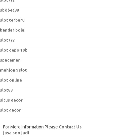
slot777
sbobet88
slot terbaru
bandar bola
slot777
slot depo 10k
spaceman
mahjong slot
slot online
slot88
situs gacor
slot gacor
For More Information Please
Contact Us
jasa seo judi