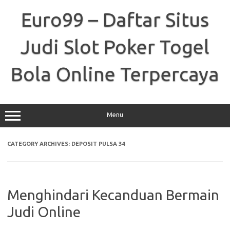
Skip
to
Euro99 – Daftar Situs
content
Judi Slot Poker Togel
Bola Online Terpercaya
Menu
CATEGORY ARCHIVES:
DEPOSIT PULSA 34
Menghindari Kecanduan Bermain
Judi Online