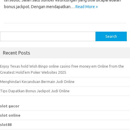
tersebut. Salah satu sumber keuntungan yang bisa dicapai adalah
bonus jackpot. Dengan mendapatkan…
Read More »
S
e
a
Recent Posts
r
c
Enjoy Texas hold Wish Bingo online casino free money em Online from the
h
Greatest Hold’em Poker Websites 2025
f
Menghindari Kecanduan Bermain Judi Online
o
r
Tips Dapatkan Bonus Jackpot Judi Online
:
slot gacor
slot online
slot88