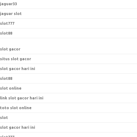
jaguar33
jaguar slot
slot777
slot88
slot gacor
situs slot gacor
slot gacor hari ini
slot88
slot online
link slot gacor hari ini
toto slot online
slot
slot gacor hari ini