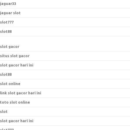
jaguar33
jaguar slot
slot777
slot88
slot gacor
situs slot gacor
slot gacor hari ini
slot88
slot online
link slot gacor hari ini
toto slot online
slot
slot gacor hari ini