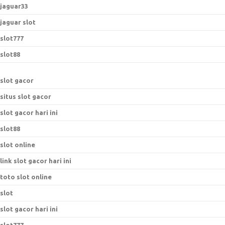
jaguar33
jaguar slot
slot777
slot88
slot gacor
situs slot gacor
slot gacor hari ini
slot88
slot online
link slot gacor hari ini
toto slot online
slot
slot gacor hari ini