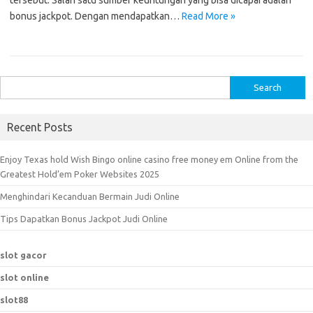
tersebut. Salah satu sumber keuntungan yang bisa dicapai adalah
bonus jackpot. Dengan mendapatkan…
Read More »
S
e
a
Recent Posts
r
c
Enjoy Texas hold Wish Bingo online casino free money em Online from the
h
Greatest Hold’em Poker Websites 2025
f
Menghindari Kecanduan Bermain Judi Online
o
r
Tips Dapatkan Bonus Jackpot Judi Online
:
slot gacor
slot online
slot88