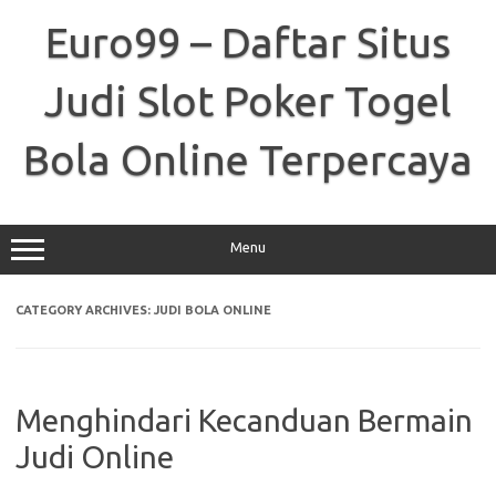
Skip
to
Euro99 – Daftar Situs
content
Judi Slot Poker Togel
Bola Online Terpercaya
Menu
CATEGORY ARCHIVES:
JUDI BOLA ONLINE
Menghindari Kecanduan Bermain
Judi Online