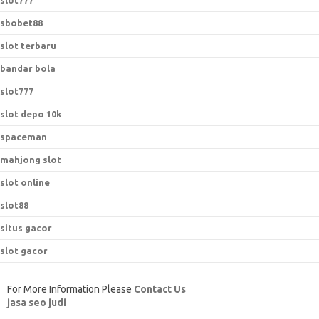
slot777
sbobet88
slot terbaru
bandar bola
slot777
slot depo 10k
spaceman
mahjong slot
slot online
slot88
situs gacor
slot gacor
For More Information Please
Contact Us
jasa seo judi