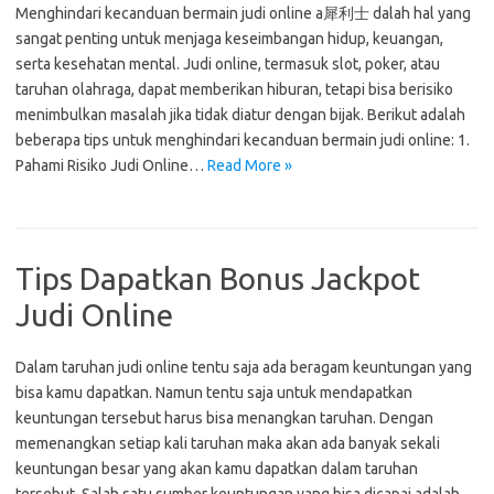
Menghindari kecanduan bermain judi online a 犀利士 dalah hal yang
sangat penting untuk menjaga keseimbangan hidup, keuangan,
serta kesehatan mental. Judi online, termasuk slot, poker, atau
taruhan olahraga, dapat memberikan hiburan, tetapi bisa berisiko
menimbulkan masalah jika tidak diatur dengan bijak. Berikut adalah
beberapa tips untuk menghindari kecanduan bermain judi online: 1.
Pahami Risiko Judi Online…
Read More »
Tips Dapatkan Bonus Jackpot
Judi Online
Dalam taruhan judi online tentu saja ada beragam keuntungan yang
bisa kamu dapatkan. Namun tentu saja untuk mendapatkan
keuntungan tersebut harus bisa menangkan taruhan. Dengan
memenangkan setiap kali taruhan maka akan ada banyak sekali
keuntungan besar yang akan kamu dapatkan dalam taruhan