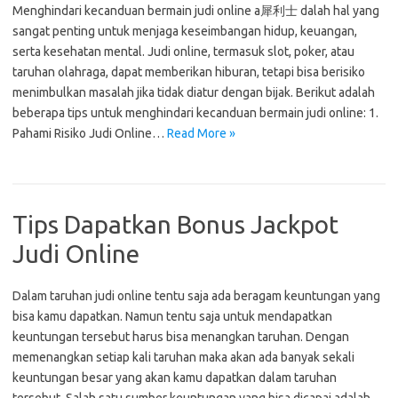
Menghindari kecanduan bermain judi online a 犀利士 dalah hal yang
sangat penting untuk menjaga keseimbangan hidup, keuangan,
serta kesehatan mental. Judi online, termasuk slot, poker, atau
taruhan olahraga, dapat memberikan hiburan, tetapi bisa berisiko
menimbulkan masalah jika tidak diatur dengan bijak. Berikut adalah
beberapa tips untuk menghindari kecanduan bermain judi online: 1.
Pahami Risiko Judi Online…
Read More »
Tips Dapatkan Bonus Jackpot
Judi Online
Dalam taruhan judi online tentu saja ada beragam keuntungan yang
bisa kamu dapatkan. Namun tentu saja untuk mendapatkan
keuntungan tersebut harus bisa menangkan taruhan. Dengan
memenangkan setiap kali taruhan maka akan ada banyak sekali
keuntungan besar yang akan kamu dapatkan dalam taruhan