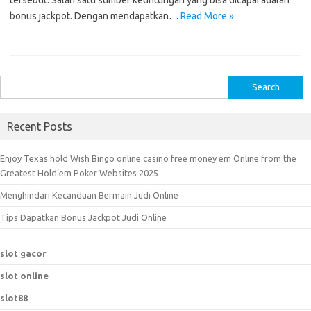
tersebut. Salah satu sumber keuntungan yang bisa dicapai adalah
bonus jackpot. Dengan mendapatkan…
Read More »
S
e
a
Recent Posts
r
c
Enjoy Texas hold Wish Bingo online casino free money em Online from the
h
Greatest Hold’em Poker Websites 2025
f
Menghindari Kecanduan Bermain Judi Online
o
r
Tips Dapatkan Bonus Jackpot Judi Online
:
slot gacor
slot online
slot88