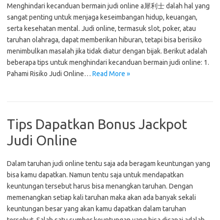
Menghindari kecanduan bermain judi online a 犀利士 dalah hal yang
sangat penting untuk menjaga keseimbangan hidup, keuangan,
serta kesehatan mental. Judi online, termasuk slot, poker, atau
taruhan olahraga, dapat memberikan hiburan, tetapi bisa berisiko
menimbulkan masalah jika tidak diatur dengan bijak. Berikut adalah
beberapa tips untuk menghindari kecanduan bermain judi online: 1.
Pahami Risiko Judi Online…
Read More »
Tips Dapatkan Bonus Jackpot
Judi Online
Dalam taruhan judi online tentu saja ada beragam keuntungan yang
bisa kamu dapatkan. Namun tentu saja untuk mendapatkan
keuntungan tersebut harus bisa menangkan taruhan. Dengan
memenangkan setiap kali taruhan maka akan ada banyak sekali
keuntungan besar yang akan kamu dapatkan dalam taruhan