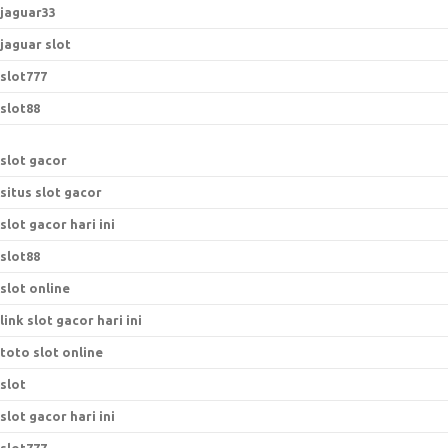
jaguar33
jaguar slot
slot777
slot88
slot gacor
situs slot gacor
slot gacor hari ini
slot88
slot online
link slot gacor hari ini
toto slot online
slot
slot gacor hari ini