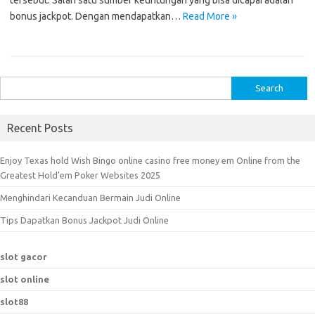
tersebut. Salah satu sumber keuntungan yang bisa dicapai adalah
bonus jackpot. Dengan mendapatkan…
Read More »
S
e
a
Recent Posts
r
c
Enjoy Texas hold Wish Bingo online casino free money em Online from the
h
Greatest Hold’em Poker Websites 2025
f
Menghindari Kecanduan Bermain Judi Online
o
r
Tips Dapatkan Bonus Jackpot Judi Online
:
slot gacor
slot online
slot88