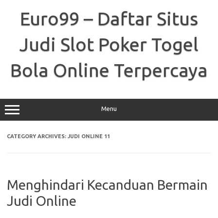
Skip
to
Euro99 – Daftar Situs
content
Judi Slot Poker Togel
Bola Online Terpercaya
Menu
CATEGORY ARCHIVES:
JUDI ONLINE 11
Menghindari Kecanduan Bermain
Judi Online