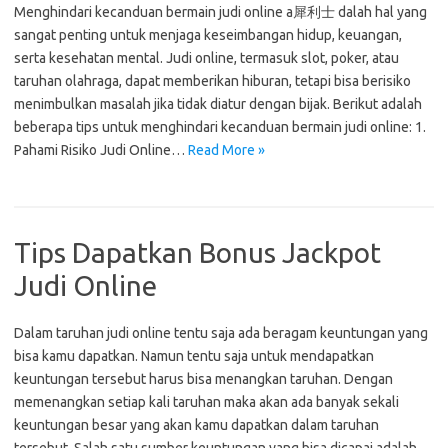
Menghindari kecanduan bermain judi online a 犀利士 dalah hal yang
sangat penting untuk menjaga keseimbangan hidup, keuangan,
serta kesehatan mental. Judi online, termasuk slot, poker, atau
taruhan olahraga, dapat memberikan hiburan, tetapi bisa berisiko
menimbulkan masalah jika tidak diatur dengan bijak. Berikut adalah
beberapa tips untuk menghindari kecanduan bermain judi online: 1.
Pahami Risiko Judi Online…
Read More »
Tips Dapatkan Bonus Jackpot
Judi Online
Dalam taruhan judi online tentu saja ada beragam keuntungan yang
bisa kamu dapatkan. Namun tentu saja untuk mendapatkan
keuntungan tersebut harus bisa menangkan taruhan. Dengan
memenangkan setiap kali taruhan maka akan ada banyak sekali
keuntungan besar yang akan kamu dapatkan dalam taruhan