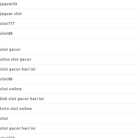
jaguar33
jaguar slot
slot777
slot88
slot gacor
situs slot gacor
slot gacor hari ini
slot88
slot online
link slot gacor hari ini
toto slot online
slot
slot gacor hari ini