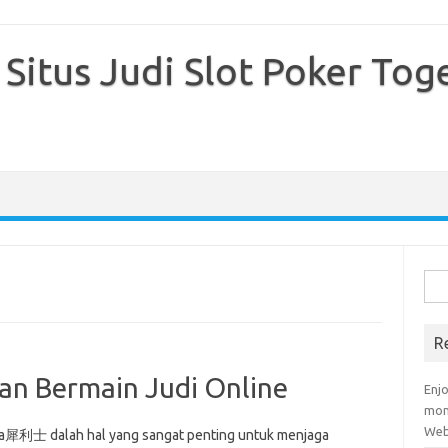
 Situs Judi Slot Poker Tog
Sea
for:
R
n Bermain Judi Online
Enjo
mon
Web
 a 犀利士 dalah hal yang sangat penting untuk menjaga