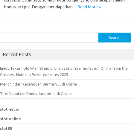
tersebut. Salah satu sumber keuntungan yang bisa dicapai adalah
bonus jackpot. Dengan mendapatkan…
Read More »
S
e
a
Recent Posts
r
c
Enjoy Texas hold Wish Bingo online casino free money em Online from the
h
Greatest Hold’em Poker Websites 2025
f
Menghindari Kecanduan Bermain Judi Online
o
r
Tips Dapatkan Bonus Jackpot Judi Online
:
slot gacor
slot online
slot88