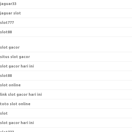
jaguar33
jaguar slot
slot777
slot88
slot gacor
situs slot gacor
slot gacor hari ini
slot88
slot online
link slot gacor hari ini
toto slot online
slot
slot gacor hari ini