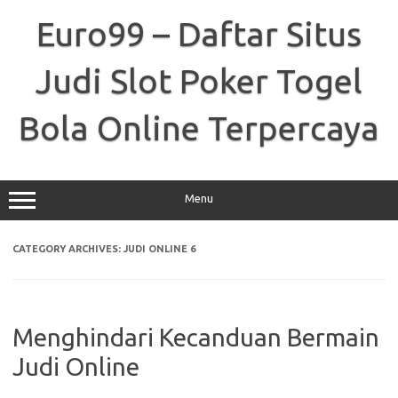
Skip
to
Euro99 – Daftar Situs
content
Judi Slot Poker Togel
Bola Online Terpercaya
Menu
CATEGORY ARCHIVES:
JUDI ONLINE 6
Menghindari Kecanduan Bermain
Judi Online