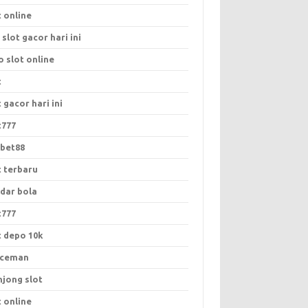
t online
k slot gacor hari ini
o slot online
t
t gacor hari ini
t777
bet88
t terbaru
dar bola
t777
t depo 10k
aceman
jong slot
t online