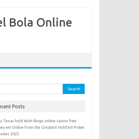
el Bola Online
rch
ecent Posts
y Texas hold Wish Bingo online casino free
ey em Online from the Greatest Hold’em Poker
sites 2025