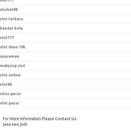
slot777
sbobet88
slot terbaru
bandar bola
slot777
slot depo 10k
spaceman
mahjong slot
slot online
slot88
situs gacor
slot gacor
For More Information Please
Contact Us
jasa seo judi