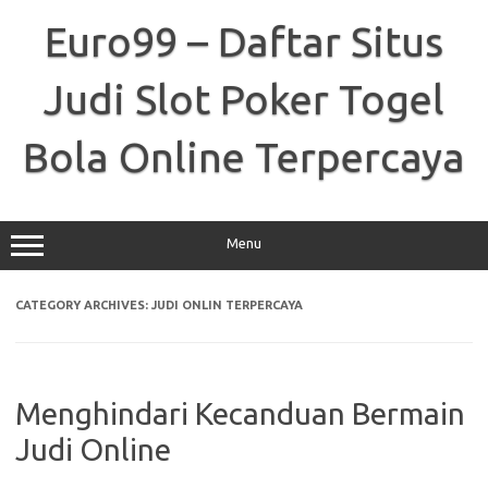
Skip
to
Euro99 – Daftar Situs
content
Judi Slot Poker Togel
Bola Online Terpercaya
Menu
CATEGORY ARCHIVES:
JUDI ONLIN TERPERCAYA
Menghindari Kecanduan Bermain
Judi Online