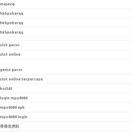
mejavip
hkbpokerqq
hkbpokerqq
hkbpokerqq
slot gacor
slot online
game gacor
slot online terpercaya
koi365
login mpo8080
mpo8080 apk
mpo8080 login
香港老虎机