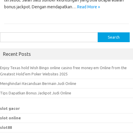
tersebut. Salah satu sumber keuntungan yang bisa dicapai adalah
bonus jackpot. Dengan mendapatkan…
Read More »
S
e
a
Recent Posts
r
c
Enjoy Texas hold Wish Bingo online casino free money em Online from the
h
Greatest Hold’em Poker Websites 2025
f
Menghindari Kecanduan Bermain Judi Online
o
r
Tips Dapatkan Bonus Jackpot Judi Online
:
slot gacor
slot online
slot88