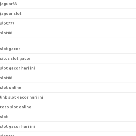
jaguar33
jaguar slot
slot777
slot88
slot gacor
situs slot gacor
slot gacor hari ini
slot88
slot online
link slot gacor hari ini
toto slot online
slot
slot gacor hari ini