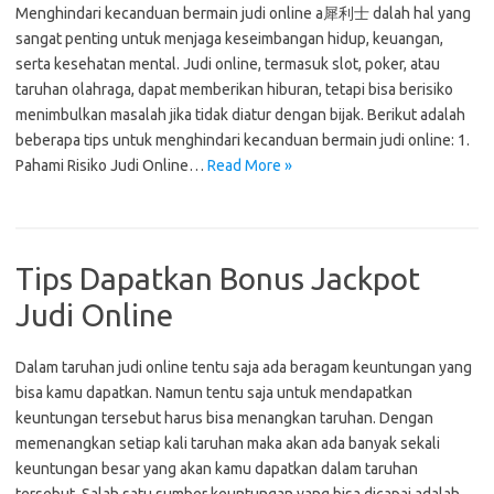
Menghindari kecanduan bermain judi online a 犀利士 dalah hal yang
sangat penting untuk menjaga keseimbangan hidup, keuangan,
serta kesehatan mental. Judi online, termasuk slot, poker, atau
taruhan olahraga, dapat memberikan hiburan, tetapi bisa berisiko
menimbulkan masalah jika tidak diatur dengan bijak. Berikut adalah
beberapa tips untuk menghindari kecanduan bermain judi online: 1.
Pahami Risiko Judi Online…
Read More »
Tips Dapatkan Bonus Jackpot
Judi Online
Dalam taruhan judi online tentu saja ada beragam keuntungan yang
bisa kamu dapatkan. Namun tentu saja untuk mendapatkan
keuntungan tersebut harus bisa menangkan taruhan. Dengan
memenangkan setiap kali taruhan maka akan ada banyak sekali
keuntungan besar yang akan kamu dapatkan dalam taruhan