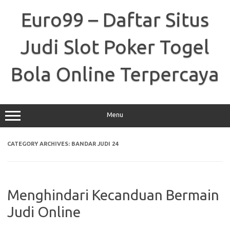
Skip
to
Euro99 – Daftar Situs
content
Judi Slot Poker Togel
Bola Online Terpercaya
Menu
CATEGORY ARCHIVES:
BANDAR JUDI 24
Menghindari Kecanduan Bermain
Judi Online