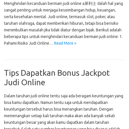
Menghindari kecanduan bermain judi online a 犀利士 dalah hal yang
sangat penting untuk menjaga keseimbangan hidup, keuangan,
serta kesehatan mental. Judi online, termasuk slot, poker, atau
taruhan olahraga, dapat memberikan hiburan, tetapi bisa berisiko
menimbulkan masalah jika tidak diatur dengan bijak. Berikut adalah
beberapa tips untuk menghindari kecanduan bermain judi online: 1.
Pahami Risiko Judi Online…
Read More »
Tips Dapatkan Bonus Jackpot
Judi Online
Dalam taruhan judi online tentu saja ada beragam keuntungan yang
bisa kamu dapatkan. Namun tentu saja untuk mendapatkan
keuntungan tersebut harus bisa menangkan taruhan. Dengan
memenangkan setiap kali taruhan maka akan ada banyak sekali
keuntungan besar yang akan kamu dapatkan dalam taruhan