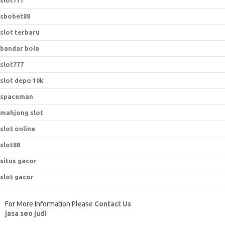
slot777
sbobet88
slot terbaru
bandar bola
slot777
slot depo 10k
spaceman
mahjong slot
slot online
slot88
situs gacor
slot gacor
For More Information Please
Contact Us
jasa seo judi