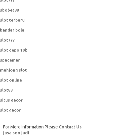
slot777
sbobet88
slot terbaru
bandar bola
slot777
slot depo 10k
spaceman
mahjong slot
slot online
slot88
situs gacor
slot gacor
For More Information Please
Contact Us
jasa seo judi