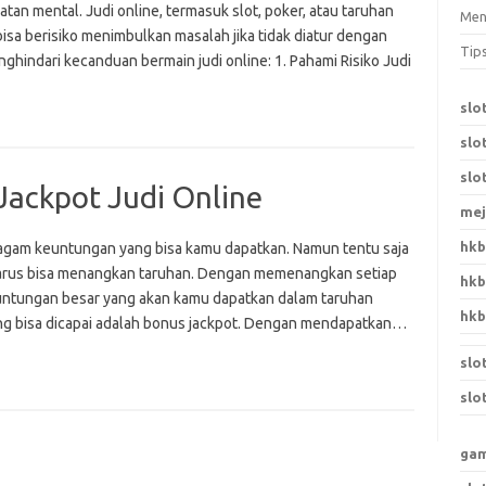
an mental. Judi online, termasuk slot, poker, atau taruhan
Men
bisa berisiko menimbulkan masalah jika tidak diatur dengan
Tip
nghindari kecanduan bermain judi online: 1. Pahami Risiko Judi
slo
slo
slo
Jackpot Judi Online
mej
hk
eragam keuntungan yang bisa kamu dapatkan. Namun tentu saja
arus bisa menangkan taruhan. Dengan memenangkan setiap
hk
euntungan besar yang akan kamu dapatkan dalam taruhan
hk
ng bisa dicapai adalah bonus jackpot. Dengan mendapatkan…
slo
slo
gam