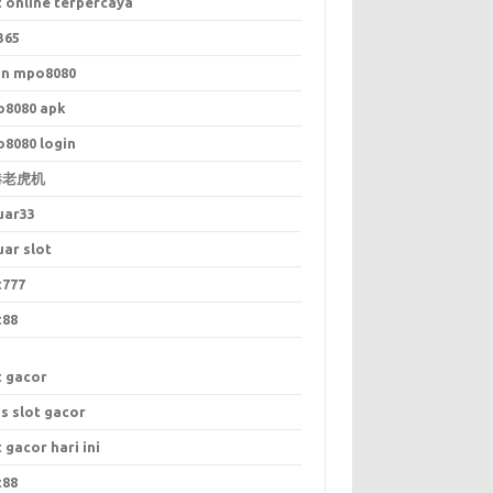
t online terpercaya
365
in mpo8080
8080 apk
8080 login
港老虎机
uar33
uar slot
t777
t88
t gacor
us slot gacor
t gacor hari ini
t88