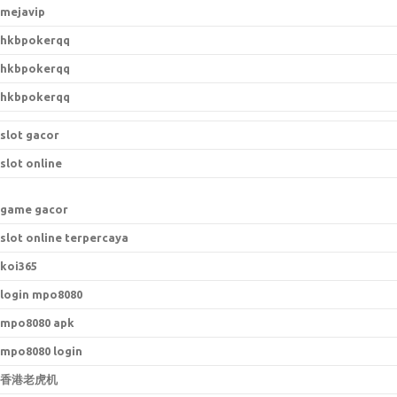
mejavip
hkbpokerqq
hkbpokerqq
hkbpokerqq
slot gacor
slot online
game gacor
slot online terpercaya
koi365
login mpo8080
mpo8080 apk
mpo8080 login
香港老虎机