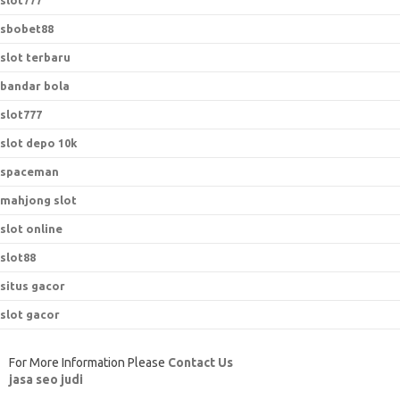
slot777
sbobet88
slot terbaru
bandar bola
slot777
slot depo 10k
spaceman
mahjong slot
slot online
slot88
situs gacor
slot gacor
For More Information Please
Contact Us
jasa seo judi