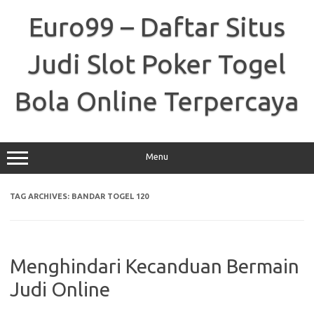
Skip
to
Euro99 – Daftar Situs
content
Judi Slot Poker Togel
Bola Online Terpercaya
Menu
TAG ARCHIVES:
BANDAR TOGEL 120
Menghindari Kecanduan Bermain
Judi Online