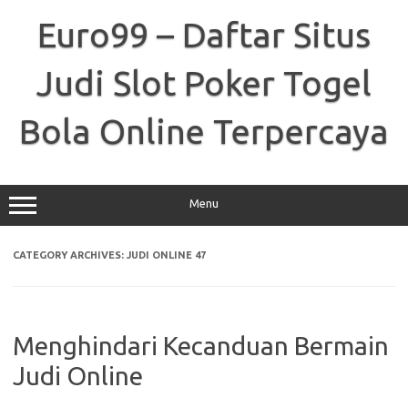
Skip
to
Euro99 – Daftar Situs
content
Judi Slot Poker Togel
Bola Online Terpercaya
Menu
CATEGORY ARCHIVES:
JUDI ONLINE 47
Menghindari Kecanduan Bermain
Judi Online