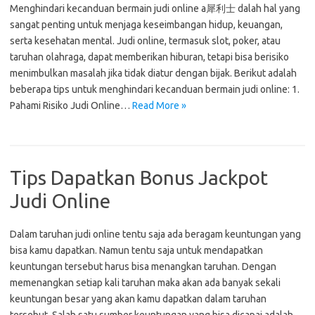
Menghindari kecanduan bermain judi online a 犀利士 dalah hal yang
sangat penting untuk menjaga keseimbangan hidup, keuangan,
serta kesehatan mental. Judi online, termasuk slot, poker, atau
taruhan olahraga, dapat memberikan hiburan, tetapi bisa berisiko
menimbulkan masalah jika tidak diatur dengan bijak. Berikut adalah
beberapa tips untuk menghindari kecanduan bermain judi online: 1.
Pahami Risiko Judi Online…
Read More »
Tips Dapatkan Bonus Jackpot
Judi Online
Dalam taruhan judi online tentu saja ada beragam keuntungan yang
bisa kamu dapatkan. Namun tentu saja untuk mendapatkan
keuntungan tersebut harus bisa menangkan taruhan. Dengan
memenangkan setiap kali taruhan maka akan ada banyak sekali
keuntungan besar yang akan kamu dapatkan dalam taruhan