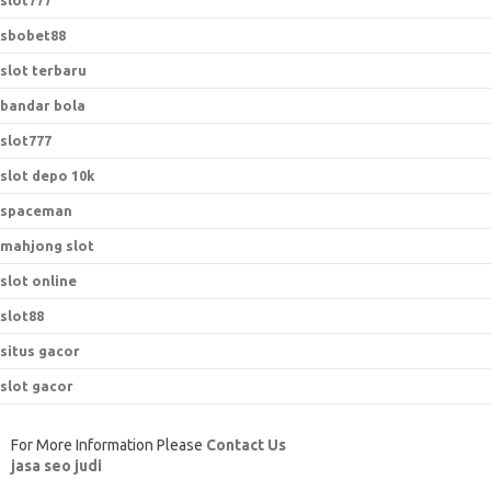
slot777
sbobet88
slot terbaru
bandar bola
slot777
slot depo 10k
spaceman
mahjong slot
slot online
slot88
situs gacor
slot gacor
For More Information Please
Contact Us
jasa seo judi