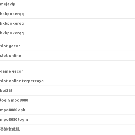
mejavip
hkbpokerqq
hkbpokerqq
hkbpokerqq
slot gacor
slot online
game gacor
slot online terpercaya
koi365
login mpo8080
mpo8080 apk
mpo8080 login
香港老虎机