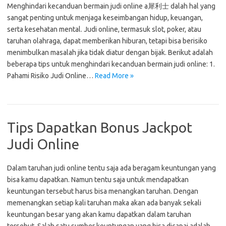
Menghindari kecanduan bermain judi online a 犀利士 dalah hal yang
sangat penting untuk menjaga keseimbangan hidup, keuangan,
serta kesehatan mental. Judi online, termasuk slot, poker, atau
taruhan olahraga, dapat memberikan hiburan, tetapi bisa berisiko
menimbulkan masalah jika tidak diatur dengan bijak. Berikut adalah
beberapa tips untuk menghindari kecanduan bermain judi online: 1.
Pahami Risiko Judi Online…
Read More »
Tips Dapatkan Bonus Jackpot
Judi Online
Dalam taruhan judi online tentu saja ada beragam keuntungan yang
bisa kamu dapatkan. Namun tentu saja untuk mendapatkan
keuntungan tersebut harus bisa menangkan taruhan. Dengan
memenangkan setiap kali taruhan maka akan ada banyak sekali
keuntungan besar yang akan kamu dapatkan dalam taruhan