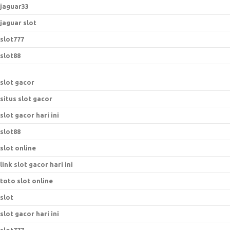
jaguar33
jaguar slot
slot777
slot88
slot gacor
situs slot gacor
slot gacor hari ini
slot88
slot online
link slot gacor hari ini
toto slot online
slot
slot gacor hari ini