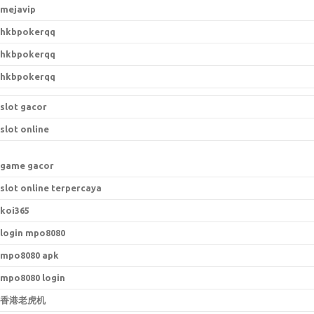
mejavip
hkbpokerqq
hkbpokerqq
hkbpokerqq
slot gacor
slot online
game gacor
slot online terpercaya
koi365
login mpo8080
mpo8080 apk
mpo8080 login
香港老虎机