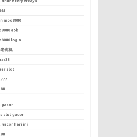
t online terpercaya
365
in mpo8080
8080 apk
8080 login
港老虎机
uar33
uar slot
t777
t88
t gacor
us slot gacor
t gacor hari ini
t88