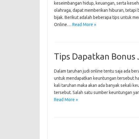
keseimbangan hidup, keuangan, serta kesehat
olahraga, dapat memberikan hiburan, tetapi 
bijak. Berikut adalah beberapa tips untuk me
Online…
Read More »
Tips Dapatkan Bonus 
Dalam taruhan judi online tentu saja ada b
untuk mendapatkan keuntungan tersebut h
kali taruhan maka akan ada banyak sekali k
tersebut. Salah satu sumber keuntungan ya
Read More »