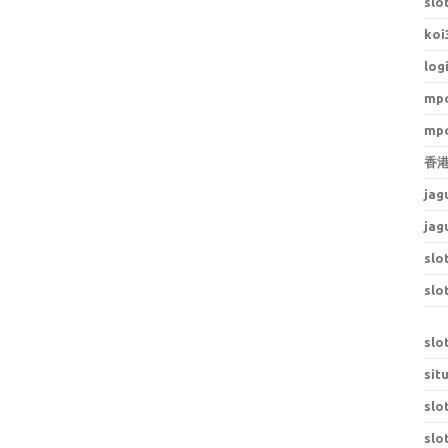
slo
koi
log
mpo
mpo
香
jag
jag
slo
slo
slo
sit
slo
slo