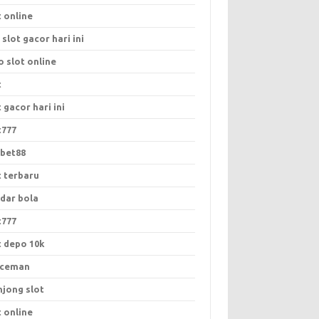
t online
k slot gacor hari ini
o slot online
t
t gacor hari ini
t777
bet88
t terbaru
dar bola
t777
t depo 10k
aceman
jong slot
t online