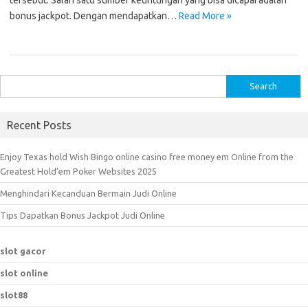
tersebut. Salah satu sumber keuntungan yang bisa dicapai adalah
bonus jackpot. Dengan mendapatkan…
Read More »
S
e
a
Recent Posts
r
c
Enjoy Texas hold Wish Bingo online casino free money em Online from the
h
Greatest Hold’em Poker Websites 2025
f
Menghindari Kecanduan Bermain Judi Online
o
r
Tips Dapatkan Bonus Jackpot Judi Online
:
slot gacor
slot online
slot88