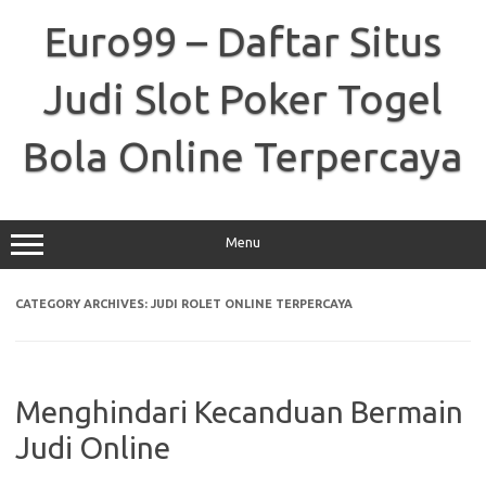
Skip
to
Euro99 – Daftar Situs
content
Judi Slot Poker Togel
Bola Online Terpercaya
Menu
CATEGORY ARCHIVES:
JUDI ROLET ONLINE TERPERCAYA
Menghindari Kecanduan Bermain
Judi Online