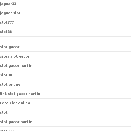
jaguar33
jaguar slot
slot777
slot88
slot gacor
situs slot gacor
slot gacor hari ini
slot88
slot online
link slot gacor hari ini
toto slot online
slot
slot gacor hari ini