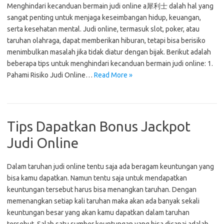
Menghindari kecanduan bermain judi online a 犀利士 dalah hal yang
sangat penting untuk menjaga keseimbangan hidup, keuangan,
serta kesehatan mental. Judi online, termasuk slot, poker, atau
taruhan olahraga, dapat memberikan hiburan, tetapi bisa berisiko
menimbulkan masalah jika tidak diatur dengan bijak. Berikut adalah
beberapa tips untuk menghindari kecanduan bermain judi online: 1.
Pahami Risiko Judi Online…
Read More »
Tips Dapatkan Bonus Jackpot
Judi Online
Dalam taruhan judi online tentu saja ada beragam keuntungan yang
bisa kamu dapatkan. Namun tentu saja untuk mendapatkan
keuntungan tersebut harus bisa menangkan taruhan. Dengan
memenangkan setiap kali taruhan maka akan ada banyak sekali
keuntungan besar yang akan kamu dapatkan dalam taruhan