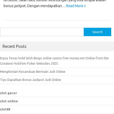
tersebut. Salah satu sumber keuntungan yang bisa dicapai adalah
bonus jackpot. Dengan mendapatkan…
Read More »
S
e
a
Recent Posts
r
c
Enjoy Texas hold Wish Bingo online casino free money em Online from the
h
Greatest Hold’em Poker Websites 2025
f
Menghindari Kecanduan Bermain Judi Online
o
r
Tips Dapatkan Bonus Jackpot Judi Online
:
slot gacor
slot online
slot88