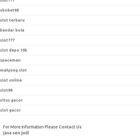
slot777
sbobet88
slot terbaru
bandar bola
slot777
slot depo 10k
spaceman
mahjong slot
slot online
slot88
situs gacor
slot gacor
For More Information Please
Contact Us
jasa seo judi