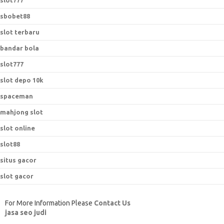
slot777
sbobet88
slot terbaru
bandar bola
slot777
slot depo 10k
spaceman
mahjong slot
slot online
slot88
situs gacor
slot gacor
For More Information Please
Contact Us
jasa seo judi