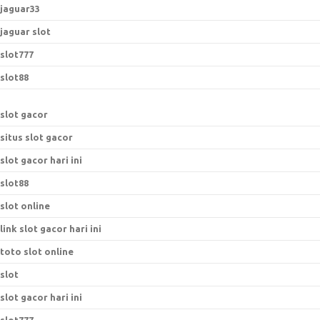
jaguar33
jaguar slot
slot777
slot88
slot gacor
situs slot gacor
slot gacor hari ini
slot88
slot online
link slot gacor hari ini
toto slot online
slot
slot gacor hari ini