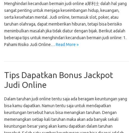
Menghindari kecanduan bermain judi online a 犀利士 dalah hal yang
sangat penting untuk menjaga keseimbangan hidup, keuangan,
serta kesehatan mental. Judi online, termasuk slot, poker, atau
taruhan olahraga, dapat memberikan hiburan, tetapi bisa berisiko
menimbulkan masalah jika tidak diatur dengan bijak. Berikut adalah
beberapa tips untuk menghindari kecanduan bermain judi online: 1.
Pahami Risiko Judi Online…
Read More »
Tips Dapatkan Bonus Jackpot
Judi Online
Dalam taruhan judi online tentu saja ada beragam keuntungan yang
bisa kamu dapatkan. Namun tentu saja untuk mendapatkan
keuntungan tersebut harus bisa menangkan taruhan. Dengan
memenangkan setiap kali taruhan maka akan ada banyak sekali
keuntungan besar yang akan kamu dapatkan dalam taruhan