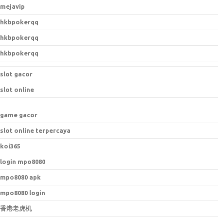
mejavip
hkbpokerqq
hkbpokerqq
hkbpokerqq
slot gacor
slot online
game gacor
slot online terpercaya
koi365
login mpo8080
mpo8080 apk
mpo8080 login
香港老虎机