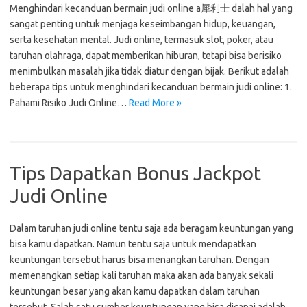
Menghindari kecanduan bermain judi online a 犀利士 dalah hal yang
sangat penting untuk menjaga keseimbangan hidup, keuangan,
serta kesehatan mental. Judi online, termasuk slot, poker, atau
taruhan olahraga, dapat memberikan hiburan, tetapi bisa berisiko
menimbulkan masalah jika tidak diatur dengan bijak. Berikut adalah
beberapa tips untuk menghindari kecanduan bermain judi online: 1.
Pahami Risiko Judi Online…
Read More »
Tips Dapatkan Bonus Jackpot
Judi Online
Dalam taruhan judi online tentu saja ada beragam keuntungan yang
bisa kamu dapatkan. Namun tentu saja untuk mendapatkan
keuntungan tersebut harus bisa menangkan taruhan. Dengan
memenangkan setiap kali taruhan maka akan ada banyak sekali
keuntungan besar yang akan kamu dapatkan dalam taruhan