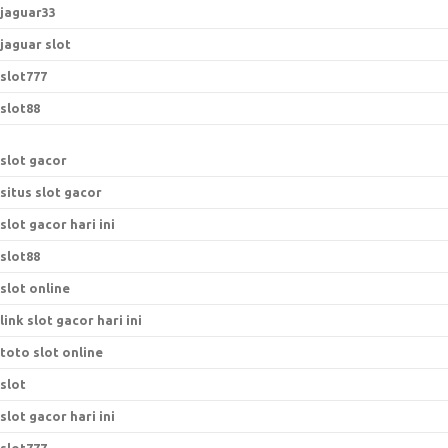
jaguar33
jaguar slot
slot777
slot88
slot gacor
situs slot gacor
slot gacor hari ini
slot88
slot online
link slot gacor hari ini
toto slot online
slot
slot gacor hari ini