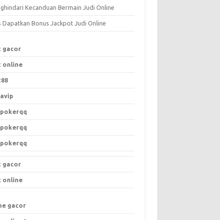
ghindari Kecanduan Bermain Judi Online
s Dapatkan Bonus Jackpot Judi Online
t gacor
t online
t88
avip
bpokerqq
bpokerqq
bpokerqq
t gacor
t online
e gacor