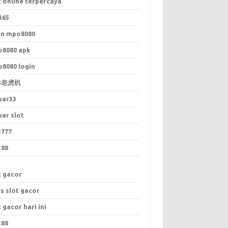
t online terpercaya
365
in mpo8080
8080 apk
8080 login
港老虎机
uar33
uar slot
t777
t88
t gacor
us slot gacor
t gacor hari ini
t88