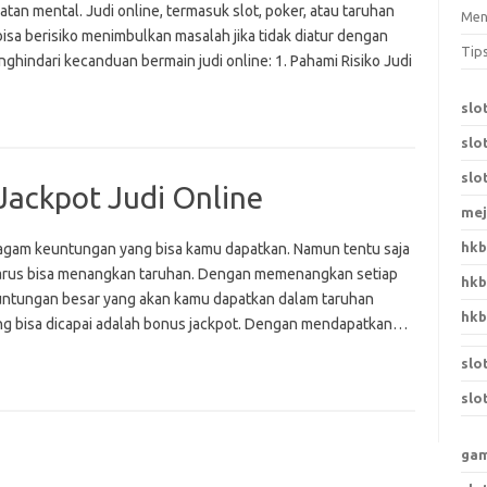
an mental. Judi online, termasuk slot, poker, atau taruhan
Men
bisa berisiko menimbulkan masalah jika tidak diatur dengan
Tip
nghindari kecanduan bermain judi online: 1. Pahami Risiko Judi
slo
slo
slo
Jackpot Judi Online
mej
hk
eragam keuntungan yang bisa kamu dapatkan. Namun tentu saja
arus bisa menangkan taruhan. Dengan memenangkan setiap
hk
euntungan besar yang akan kamu dapatkan dalam taruhan
hk
ng bisa dicapai adalah bonus jackpot. Dengan mendapatkan…
slo
slo
gam